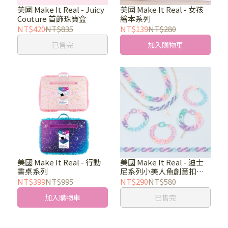
美國 Make It Real - Juicy
美國 Make It Real - 女孩
Couture 首飾珠寶盒
繪本系列
NT$420
NT$835
NT$139
NT$280
已售完
加入購物車
美國 Make It Real - 行動
美國 Make It Real - 迪士
書桌系列
尼系列小美人魚創意扣環
組
NT$399
NT$995
NT$290
NT$580
加入購物車
已售完