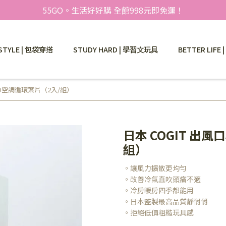
55GO。生活好好購 全館998元即免運！
STYLE | 包袋穿搭
STUDY HARD | 學習文玩具
BETTER LIFE
3D空調循環葉片（2入/組）
日本 COGIT 出
組）
。讓風力擴散更均勻
。改善冷氣直吹頭痛不適
。冷房暖房四季都能用
。日本監製最高品質靜悄悄
。拒絕低價粗糙玩具感