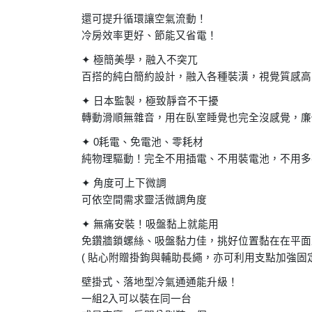
還可提升循環讓空氣流動！
冷房效率更好、節能又省電！
✦
極簡美學，融入不突兀
百搭的純白簡約設計，融入各種裝潢，視覺質感高
✦
日本監製，極致靜音不干擾
轉動滑順無雜音，用在臥室睡覺也完全沒感覺，廉
✦
0
耗電、免電池、零耗材
純物理驅動！完全不用插電、不用裝電池，不用多
✦
角度可上下微調
可依空間需求靈活微調角度
✦
無痛安裝！吸盤黏上就能用
免鑽牆鎖螺絲、吸盤黏力佳，挑好位置黏在在平面
(
貼心附贈掛鉤與輔助長繩，亦可利用支點加強固
壁掛式、落地型冷氣通通能升級！
一組
2
入可以裝在同一台