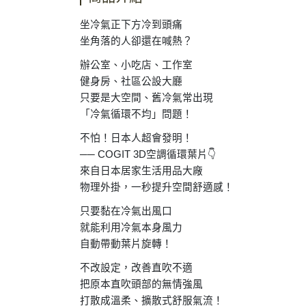
坐冷氣正下方冷到頭痛
坐角落的人卻還在喊熱？
辦公室、小吃店、工作室
健身房、社區公設大廳
只要是大空間、舊冷氣常出現
「冷氣循環不均」問題！
不怕！日本人超會發明！
──
COGIT 3D
空調循環葉片
👇
來自日本居家生活用品大廠
物理外掛，一秒提升空間舒適感！
只要黏在冷氣出風口
就能利用冷氣本身風力
自動帶動葉片旋轉！
不改設定，改善直吹不適
把原本直吹頭部的無情強風
打散成溫柔、擴散式舒服氣流！