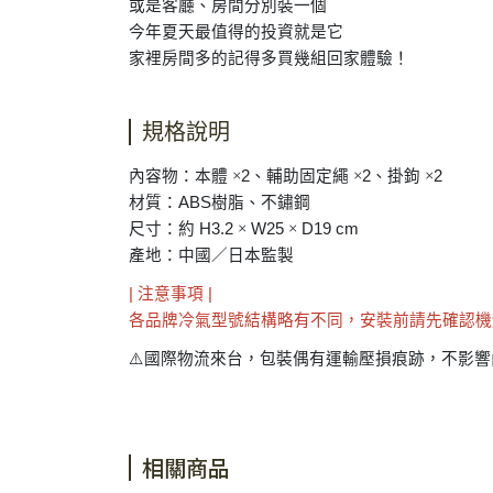
或是客廳、房間分別裝一個
今年夏天最值得的投資就是它
家裡房間多的記得多買幾組回家體驗！
規格說明
內容物：本體
×
2
、輔助固定繩
×
2
、掛鉤
×
2
材質：
ABS
樹脂、不鏽鋼
尺寸：約
H3.2
×
W25
×
D19 cm
產地：中國／日本監製
|
注意事項
|
各品牌冷氣型號結構略有不同，安裝前請先確認機
⚠️
國際物流來台，包裝偶有運輸壓損痕跡，不影響
相關商品