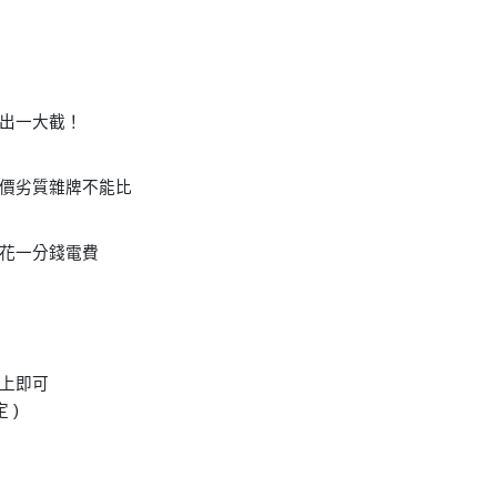
出一大截！
價劣質雜牌不能比
花一分錢電費
上即可
定
)