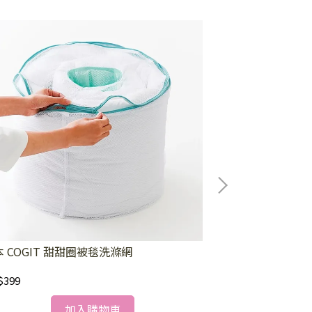
 COGIT 甜甜圈被毯洗滌網
日本 COGIT 
霉雙效貼片（1
$399
NT$320
加入購物車