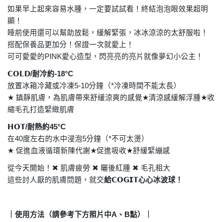
如果早上起來容易水腫，一定要試試看！終結泡泡眼效果超明
顯！
睡前使用還可以幫助放鬆，緩解緊張，冰冰涼涼的太舒服啦！
搭配保養品更加分！保證一次就愛上！
可可愛愛的
PINK
愛心造型，閃亮亮的亮片就像夢幻小公主！
𝗖𝗢𝗟𝗗
/
耐冷約
-18°C
放置冰箱冷藏或冷凍
5-10
分鐘（
*
冷凍時間不能太長）
★
鎮靜肌膚，為肌膚帶來舒緩涼爽的感覺
★
清涼感緩解浮腫
★
收
縮毛孔打造緊緻肌膚
𝗛𝗢𝗧
/
耐熱約
45°C
在
40
度左右的水中浸泡
5
分鐘（
*
不可太燙）
★
促進血液循環新陳代謝
★
促進吸收
★
舒緩緊繃感
從今天開始！
✖
肌膚疲勞
✖
曬後紅腫
✖
毛孔粗大
這些討人厭的肌膚問題，就交
給
𝗖𝗢𝗚𝗜𝗧
心心冰波球！
｜使用方法（請參考下方照片中
A
、
B
點）｜