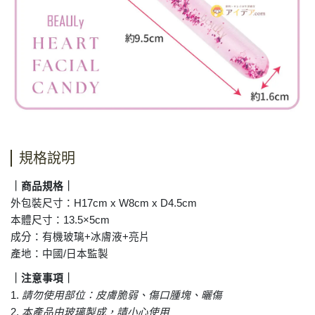
規格說明
｜商品規格｜
外包裝尺寸：
H17cm x W8cm x D4.5cm
本體尺寸：
13.5×5cm
成分：有機玻璃
+
冰膚液
+
亮片
產地：中國
/
日本監製
｜注意事項｜
1.
請勿使用部位：皮膚脆弱、傷口腫塊、曬傷
2.
本產品由玻璃製成，請小心使用