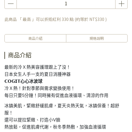
此商品 「 最高 」可以折抵紅利
330
點 (約等於
NT$330
)
商品介紹
規格說明
商品介紹
最新的冷Ｘ熱美容護理跟上了沒！
日本女生人手一支的夏日消腫神器
𝗖𝗢𝗚𝗜𝗧
心心冰波球
冷Ｘ熱！針對季節與需求變換使用！
每日只要
5
分鐘！
同時擁有促進血液循環、清涼的作用
冰鎮美肌，緊緻舒緩肌膚，夏天炎熱天氣，冰鎮保養！超舒
服！
還可以提拉緊緻、打造小
V
臉
熱放鬆，促進肌膚代謝，秋冬季熱敷，加強血液循環