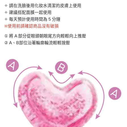
✧
請在洗臉後用化妝水清潔的皮膚上使用
✧
建議搭配面膜一起使用
✧
每天預計使用時間為
5
分鐘
※
使用前請確認商品沒有破損
①
將
A
部分從眼頭朝眼尾方向輕輕向上推壓
② A
、
B
部位沿著輪廓輪流輕輕按壓