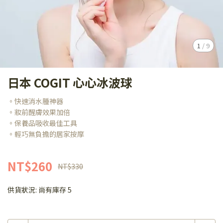
1
/
9
日本 COGIT 心心冰波球
。快速消水腫神器
。妝前醒膚效果加倍
。保養品吸收最佳工具
。輕巧無負擔的居家按摩
NT$260
NT$330
供貨狀況:
尚有庫存 5