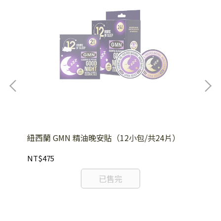
紐西蘭 GMN 精油晚安貼（12小包/共24片）
日本
用
NT$475
NT
已售完