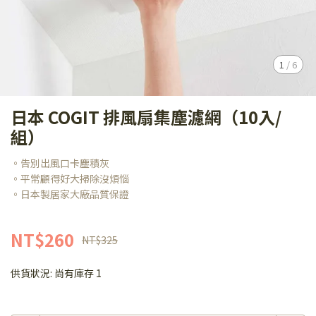
1
/
6
日本 COGIT 排風扇集塵濾網（10入/
組）
。告別出風口卡塵積灰
。平常顧得好大掃除沒煩惱
。日本製居家大廠品質保證
NT$260
NT$325
供貨狀況:
尚有庫存 1