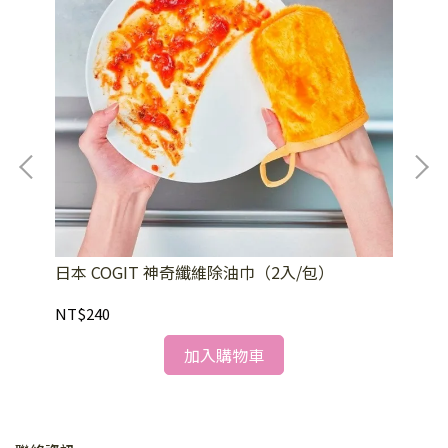
霉雙
日本 COGIT 神奇纖維除油巾（2入/包）
日
NT$240
NT
加入購物車