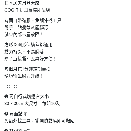
日本居家用品大廠
COGIT
排風扇集塵濾網
背面自帶黏膠、免額外找工具
隨手一貼攔截灰塵髒污
減少內部卡塵故障！
方形＆圓形保護蓋都通用
黏力持久、不易脫落
髒了直接撕掉丟棄好方便！
每個月花
1
分鐘定期更換
環境衛生瞬間升級！
: : : : : :
➊
可自行裁切適合大小
30
×
30cm
大尺寸，每組
10
入
➋
背面黏膠
免額外找工具，撕開防黏膜即可黏貼