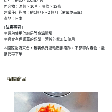
尺寸：約
30
×
30cm
／片
內容物：濾網
×
10
片、膠條
×
12
條
建議使用期限：約
1
個月～２個月（依環境而異）
產地：日本
|
注意事項
|
＊請勿使用於廚房等高溫環境
＊適合有保護蓋的類型，葉片外露無法使用
⚠️
國際物流來台，包裝偶有運輸壓損痕跡，不影響內容物，能
接受再下單
相關商品