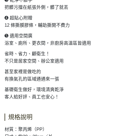
➌
乾淨不髒手
把髒污擋在紙張外側，髒了就丟
➍
超貼心附贈
12
條撕膜膠條，輔助撕開不費力
➎
適用空間廣
浴室、廁所、更衣間，非廚房高溫區皆適用
省時、省力、顧衛生！
不只是居家空間、辦公室適用
甚至家裡是做吃的
有換氣孔的區域通通來一張
基礎衛生做好，環境清爽乾淨
客人給好評、員工也安心！
規格說明
材質：聚丙烯（
PP
）