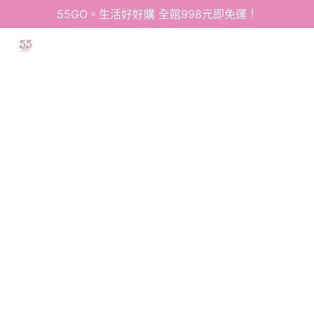
55GO。生活好好購 全館998元即免運！