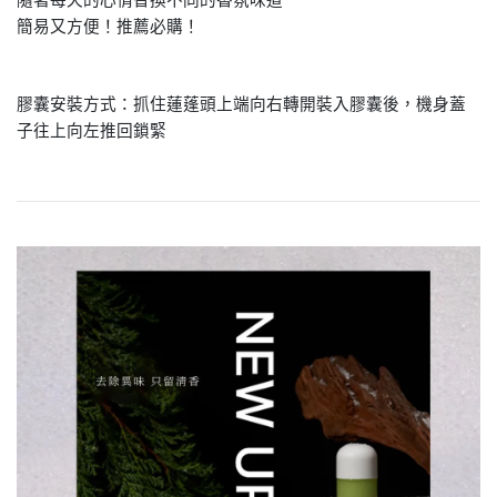
簡易又方便！推薦必購！
膠囊安裝方式：
抓住蓮蓬頭上端向右轉開裝入膠囊後，
機身蓋
子往上向左推回鎖緊