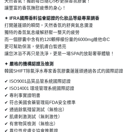
天然香氣！獨創每日隨心
5
秒更換香氛膠囊！
讓豐富的香氛撫慰疲憊的身心！
✦
IFRA
國際香料協會認證的化妝品等級專業調香
打開蓮蓬頭的瞬間，天然香氛的舒爽氣息瀰漫
獨特的香氛氣息緩解舒壓一整天的疲勞
而一個膠囊中含有約
120
顆檸檬份量的
6000mg
維他命
C
更可幫助保濕，使肌膚白皙透亮
讓您沐浴不再只是洗淨，更是一場
SPA
的放鬆奢華體驗！
✦
嚴格的機構認證及檢測
韓國
SHIFT
除氯淨水專家香氛膠囊蓮蓬頭通過各式的國際認證
✔
ISO9001
品質品管系統國際認證
✔
ISO14001
環境管理系統國際認證
✔
專利事實證明書
✔
符合美國食藥管理局
FDA
安全標準
✔
通過餘氯殘留測試（無檢出）
✔
肌膚刺激測試（無刺激性）
✔
有害物質檢測（無檢出）
✔
異位性皮膚炎協會推薦證