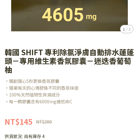
1
/
3
韓國 SHIFT 專利除氯淨膚自動排水蓮蓬
頭－專用維生素香氛膠囊－迷迭香葡萄
柚
。獨創隨心5秒更換香氛膠囊
。隨著每天的心情替換不同的香氛味道
。100%天然植物性保濕成分
。每一顆膠囊含有6000mg維他命C
NT$145
NT$200
供貨狀況:
尚有庫存 4