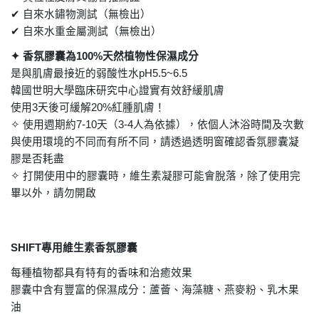
✔
自來水鏽物測試（無檢出）
✔
自來水重金屬測試（無檢出）
✦
香氛膠囊為
100%
天然植物性保濕成分
是與肌膚最接近的弱酸性水
pH5.5~6.5
韓國世明大學臨床研究中心證實有效舒緩肌膚
使用
3
天後可緩解
20%
紅腫肌膚！
✧
使用週期約
7-10
天（
3-4
人為依據），依個人沐浴時間及次數
與使用環境的不同而有所不同，請透過透明窗確認香氛膠囊凝
膠是否耗盡
✧
打開使用中的膠囊時，維生素凝膠可能會脫落，除了使用完
畢以外，請勿開啟
SHIFT
專用維生素香氛膠囊
每種植物都具有特有的香味和治癒效果
膠囊中含有豐富的保濕成分：蘆薈、海藻糖、燕麥粉、乳木果
油