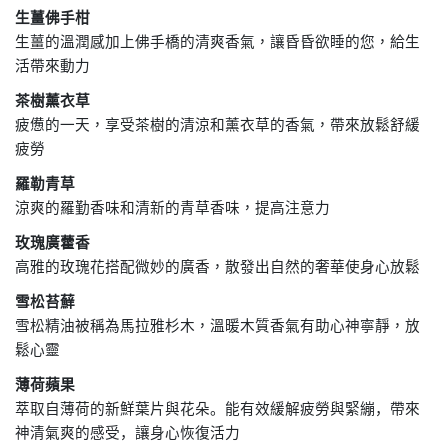
生薑佛手柑
生薑的溫潤感加上佛手橋的清爽香氣，讓昏昏欲睡的您，給生
活帶來動力
茶樹薰衣草
疲憊的一天，享受茶樹的清涼和薰衣草的香氣，帶來放鬆舒緩
疲勞
羅勒青草
涼爽的羅勤香味和清新的青草香味，提高注意力
玫瑰廣藿香
高雅的玫瑰花搭配微妙的廣香，散發出自然的奢華使身心放鬆
雪松苔蘚
雪松精油被稱為馬拉雅杉木，溫暖木質香氣有助心神寧靜，放
鬆心靈
薄荷蘋果
萃取自薄荷的新鮮葉片與花朵。能有效緩解疲勞與緊繃，帶來
神清氣爽的感受，讓身心恢復活力