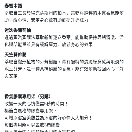
春櫻木語
萃取自生長於得克薩斯州的柏木，其乾淨純粹的木質香氣能幫
助平緩心情、安定身心並有助於提升專注力
迷迭香葡萄柚
透過蒸汽蒸餾法萃取新鮮迷迭香葉。能幫助保持思緒清澈、活
化腦部能量並具有緩解壓力、放鬆身心的效果
天竺葵鈴蘭
萃取自繖形植物的芬芳樹脂，帶有獨特的清脆綠意感與淡淡的
泥土芬芳，是一種具神秘感的香氣，能有效幫助找回內心平靜
與安定
香氛膠囊專用架（另購）
改變一天的心情僅需
5
秒的時間！
極簡白風格的膠囊專用架，
可增添浴室美觀並為沐浴的好心情大大加分！
每個專用架可以置放
3
顆膠囊
隨著每天的心情替換不同的香氛味道