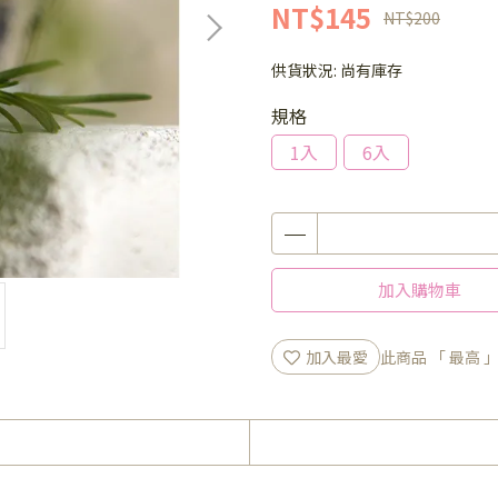
NT$145
NT$200
供貨狀況:
尚有庫存
規格
1入
6入
加入購物車
加入最愛
此商品 「 最高