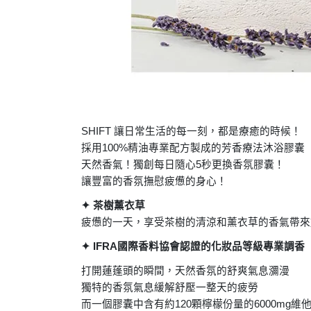
SHIFT
讓日常生活的每一刻，都是療癒的時候！
採用
100%
精油專業配方製成的芳香療法沐浴膠囊
天然香氣！獨創每日隨心
5
秒更換香氛膠囊！
讓豐富的香氛撫慰疲憊的身心！
✦
茶樹薰衣草
疲憊的一天，享受茶樹的清涼和薰衣草的香氣帶來
✦
IFRA
國際香料協會認證的化妝品等級專業調香
打開蓮蓬頭的瞬間，天然香氛的舒爽氣息瀰漫
獨特的香氛氣息緩解舒壓一整天的疲勞
而一個膠囊中含有約
120
顆檸檬份量的
6000mg
維