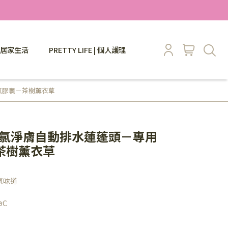
 | 居家生活
PRETTY LIFE | 個人護理
香氛膠囊－茶樹薰衣草
專利除氯淨膚自動排水蓮蓬頭－專用
茶樹薰衣草
氛味道
命C