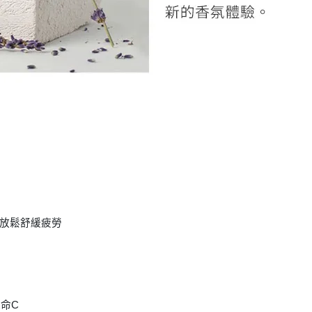
放鬆舒緩疲勞
他命
C