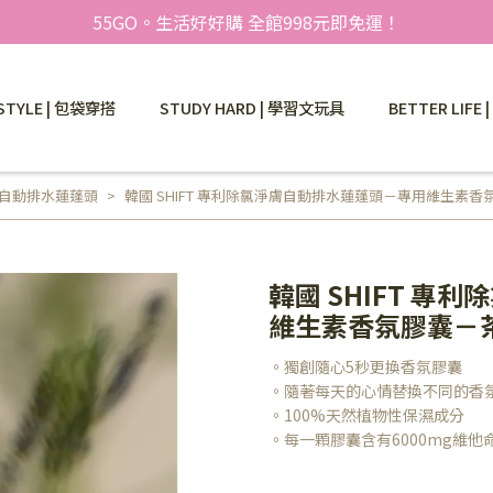
55GO。生活好好購 全館998元即免運！
STYLE | 包袋穿搭
STUDY HARD | 學習文玩具
BETTER LIFE
淨膚自動排水蓮蓬頭
韓國 SHIFT 專利除氯淨膚自動排水蓮蓬頭－專用維生素
韓國 SHIFT 
維生素香氛膠囊－
。獨創隨心5秒更換香氛膠囊
。隨著每天的心情替換不同的香
。100%天然植物性保濕成分
。每一顆膠囊含有6000mg維他